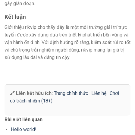
gây gián đoạn.
Kết luận
Giới thiệu rikvip cho thấy đây là một môi trường giải trí trực
tuyến được xây dựng dựa trên triết lý phát triển bền vững và
vận hành ổn định. Với định hướng rõ ràng, kiểm soát rủi ro tốt
và chú trọng trải nghiệm người dùng, rikvip mang lại giá trị
sử dụng lâu dài và đáng tin cậy.
🔗 Liên kết hữu ích:
Trang chính thức
·
Liên hệ
·
Chơi
có trách nhiệm (18+)
Bài viết liên quan
Hello world!