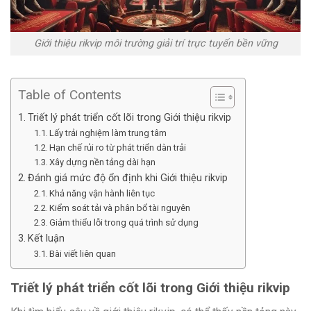
Giới thiệu rikvip môi trường giải trí trực tuyến bền vững
Table of Contents
Triết lý phát triển cốt lõi trong Giới thiệu rikvip
Lấy trải nghiệm làm trung tâm
Hạn chế rủi ro từ phát triển dàn trải
Xây dựng nền tảng dài hạn
Đánh giá mức độ ổn định khi Giới thiệu rikvip
Khả năng vận hành liên tục
Kiểm soát tải và phân bổ tài nguyên
Giảm thiểu lỗi trong quá trình sử dụng
Kết luận
Bài viết liên quan
Triết lý phát triển cốt lõi trong Giới thiệu rikvip