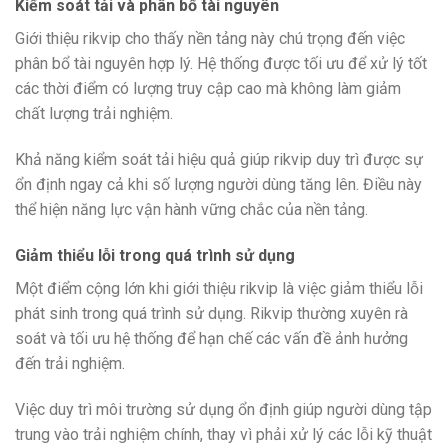
Kiểm soát tải và phân bổ tài nguyên
Giới thiệu rikvip cho thấy nền tảng này chú trọng đến việc
phân bổ tài nguyên hợp lý. Hệ thống được tối ưu để xử lý tốt
các thời điểm có lượng truy cập cao mà không làm giảm
chất lượng trải nghiệm.
Khả năng kiểm soát tải hiệu quả giúp rikvip duy trì được sự
ổn định ngay cả khi số lượng người dùng tăng lên. Điều này
thể hiện năng lực vận hành vững chắc của nền tảng.
Giảm thiểu lỗi trong quá trình sử dụng
Một điểm cộng lớn khi giới thiệu rikvip là việc giảm thiểu lỗi
phát sinh trong quá trình sử dụng. Rikvip thường xuyên rà
soát và tối ưu hệ thống để hạn chế các vấn đề ảnh hưởng
đến trải nghiệm.
Việc duy trì môi trường sử dụng ổn định giúp người dùng tập
trung vào trải nghiệm chính, thay vì phải xử lý các lỗi kỹ thuật