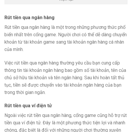
Rút tiền qua ngân hàng
Rút tiền qua ngân hàng là một trong những phương thức phổ
biến nhất trên cổng game. Người chơi có thể dễ dàng chuyển
khoản từ tài khoản game sang tài khoản ngân hàng cá nhân
của mình.
Việc rút tiền qua ngân hàng thường yêu cầu bạn cung cấp
thông tin tài khoản
ngân hàng bao gồm số tài khoản, tên của
chủ sở hữu tài khoản và tên ngân hàng.
Sau khi hoàn tất thủ
tục, tiền sẽ được chuyển vào tài khoản ngân hàng của bạn
trong thời gian ngắn.
Rút tiền qua ví điện tử
Ngoài việc rút tiền qua ngân hàng, cổng game cũng hỗ trợ rút
tiền qua ví điện tử. Đây là một phương thức tiện lợi và nhanh
chóng, đặc biệt là đối với những người chơi thường xuyên