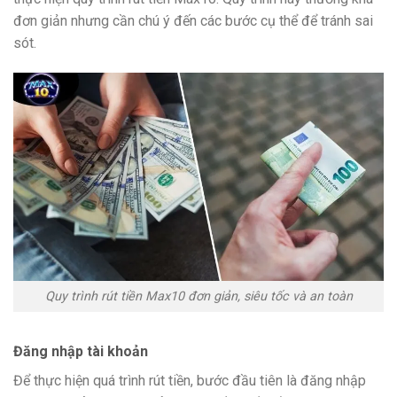
đơn giản nhưng cần chú ý đến các bước cụ thể để tránh sai
sót.
Quy trình rút tiền Max10 đơn giản, siêu tốc và an toàn
Đăng nhập tài khoản
Để thực hiện quá trình rút tiền, bước đầu tiên là đăng nhập