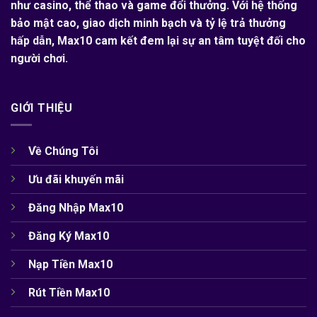
như casino, thể thao và game đổi thưởng. Với hệ thống
bảo mật cao, giao dịch minh bạch và tỷ lệ trả thưởng
hấp dẫn, Max10 cam kết đem lại sự an tâm tuyệt đối cho
người chơi.
GIỚI THIỆU
Về Chúng Tôi
Ưu đãi khuyến mãi
Đăng Nhập Max10
Đăng Ký Max10
Nạp Tiền Max10
Rút Tiền Max10