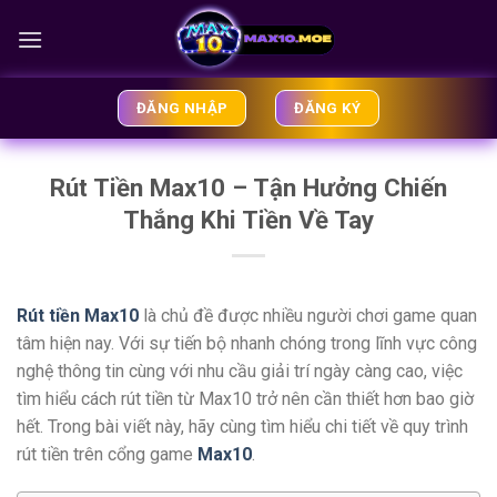
Bỏ
qua
nội
dung
ĐĂNG NHẬP
ĐĂNG KÝ
Rút Tiền Max10 – Tận Hưởng Chiến
Thắng Khi Tiền Về Tay
Rút tiền Max10
là chủ đề được nhiều người chơi game quan
tâm hiện nay.
Với sự tiến bộ nhanh chóng trong lĩnh vực công
nghệ thông tin cùng với nhu cầu giải trí
ngày càng cao, việc
tìm hiểu cách rút tiền từ Max10 trở nên cần thiết hơn bao giờ
hết. Trong bài viết này, hãy cùng tìm hiểu chi tiết về quy trình
rút tiền trên cổng game
Max10
.